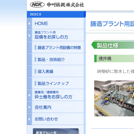
攪拌機
鋳物砂に散水した